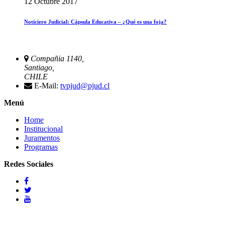
12 Octubre 2017
Noticiero Judicial: Cápsula Educativa – ¿Qué es una foja?
Compañia 1140,
Santiago,
CHILE
E-Mail:
tvpjud@pjud.cl
Menú
Home
Institucional
Juramentos
Programas
Redes Sociales