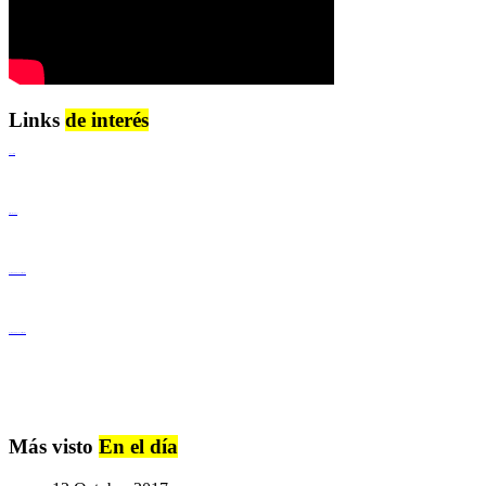
Links
de interés
Lenguaje Claro
Derechos Humanos
Igualdad de Género y No Discriminación
Igualdad de Género y No Discriminación
Más visto
En el día