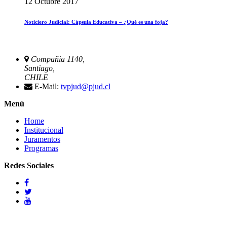
12 Octubre 2017
Noticiero Judicial: Cápsula Educativa – ¿Qué es una foja?
Compañia 1140,
Santiago,
CHILE
E-Mail:
tvpjud@pjud.cl
Menú
Home
Institucional
Juramentos
Programas
Redes Sociales