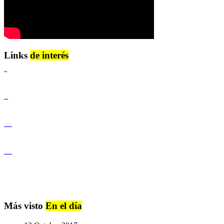
Links
de interés
Lenguaje Claro
Derechos Humanos
Igualdad de Género y No Discriminación
Igualdad de Género y No Discriminación
Más visto
En el día