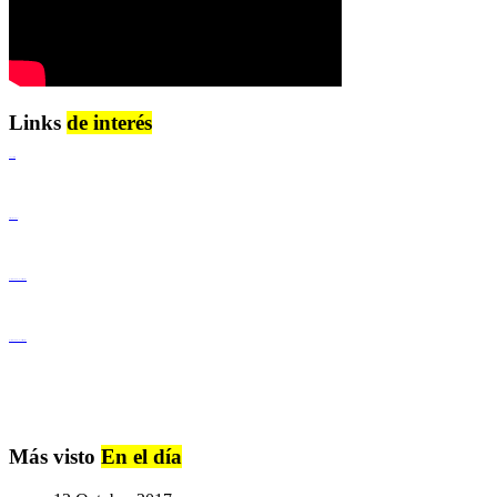
Links
de interés
Lenguaje Claro
Derechos Humanos
Igualdad de Género y No Discriminación
Igualdad de Género y No Discriminación
Más visto
En el día