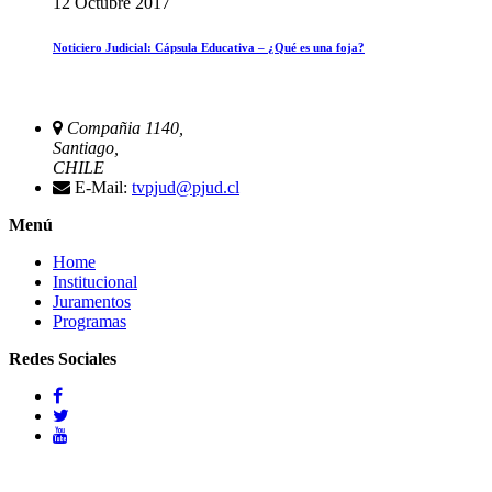
12 Octubre 2017
Noticiero Judicial: Cápsula Educativa – ¿Qué es una foja?
Compañia 1140,
Santiago,
CHILE
E-Mail:
tvpjud@pjud.cl
Menú
Home
Institucional
Juramentos
Programas
Redes Sociales