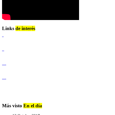
Links
de interés
Lenguaje Claro
Derechos Humanos
Igualdad de Género y No Discriminación
Igualdad de Género y No Discriminación
Más visto
En el día