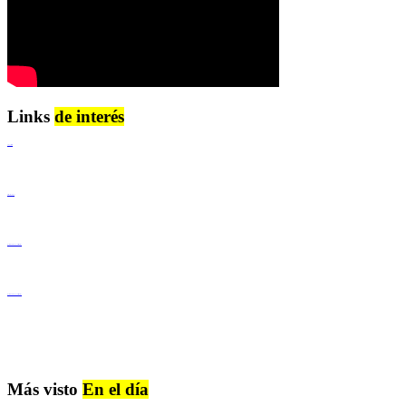
Links
de interés
Lenguaje Claro
Derechos Humanos
Igualdad de Género y No Discriminación
Igualdad de Género y No Discriminación
Más visto
En el día