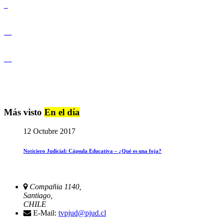
Derechos Humanos
Igualdad de Género y No Discriminación
Igualdad de Género y No Discriminación
Más visto
En el día
12 Octubre 2017
Noticiero Judicial: Cápsula Educativa – ¿Qué es una foja?
Compañia 1140,
Santiago,
CHILE
E-Mail:
tvpjud@pjud.cl