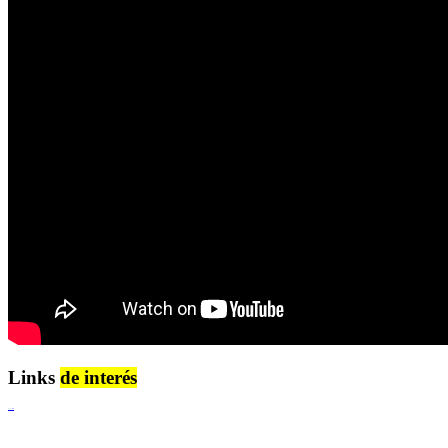
Links
de interés
Lenguaje Claro