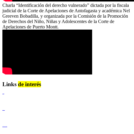
Charla “Identificación del derecho vulnerado” dictada por la fiscala
judicial de la Corte de Apelaciones de Antofagasta y académica Nel
Greeven Bobadilla, y organizada por la Comisión de la Promoción
de Derechos del Niño, Niñas y Adolescentes de la Corte de
Apelaciones de Puerto Montt.
Links
de interés
Lenguaje Claro
Derechos Humanos
Igualdad de Género y No Discriminación