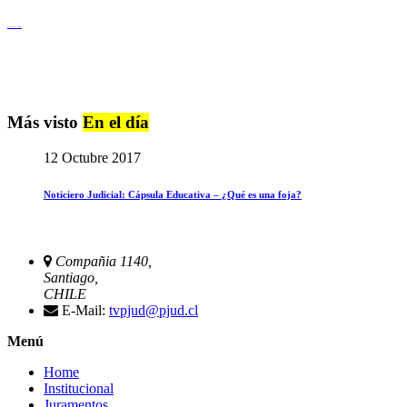
Igualdad de Género y No Discriminación
Más visto
En el día
12 Octubre 2017
Noticiero Judicial: Cápsula Educativa – ¿Qué es una foja?
Compañia 1140,
Santiago,
CHILE
E-Mail:
tvpjud@pjud.cl
Menú
Home
Institucional
Juramentos