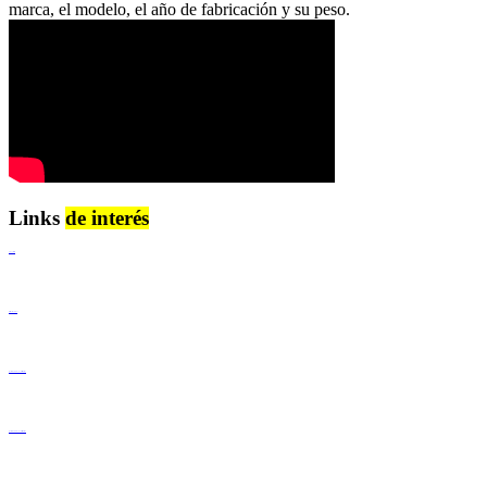
marca, el modelo, el año de fabricación y su peso.
Links
de interés
Lenguaje Claro
Derechos Humanos
Igualdad de Género y No Discriminación
Igualdad de Género y No Discriminación