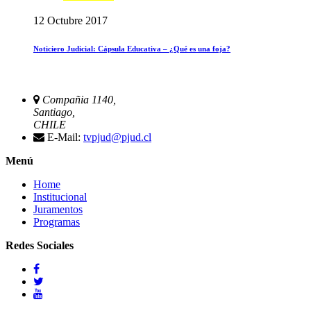
12 Octubre 2017
Noticiero Judicial: Cápsula Educativa – ¿Qué es una foja?
Compañia 1140,
Santiago,
CHILE
E-Mail:
tvpjud@pjud.cl
Menú
Home
Institucional
Juramentos
Programas
Redes Sociales