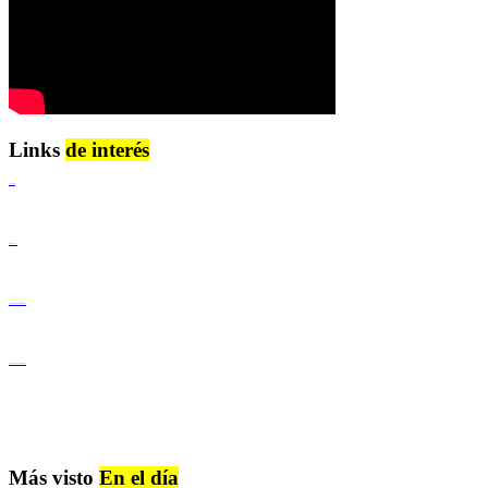
Links
de interés
Lenguaje Claro
Derechos Humanos
Igualdad de Género y No Discriminación
Igualdad de Género y No Discriminación
Más visto
En el día