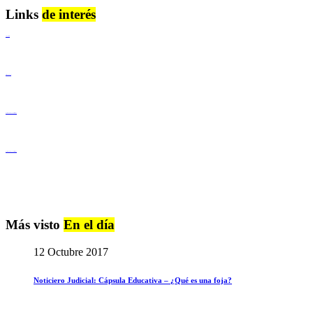
Links
de interés
Lenguaje Claro
Derechos Humanos
Igualdad de Género y No Discriminación
Igualdad de Género y No Discriminación
Más visto
En el día
12 Octubre 2017
Noticiero Judicial: Cápsula Educativa – ¿Qué es una foja?