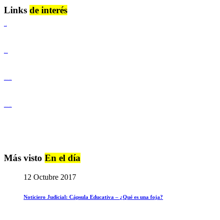
Links
de interés
Lenguaje Claro
Derechos Humanos
Igualdad de Género y No Discriminación
Igualdad de Género y No Discriminación
Más visto
En el día
12 Octubre 2017
Noticiero Judicial: Cápsula Educativa – ¿Qué es una foja?