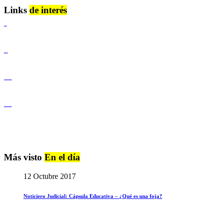
Links
de interés
Lenguaje Claro
Derechos Humanos
Igualdad de Género y No Discriminación
Igualdad de Género y No Discriminación
Más visto
En el día
12 Octubre 2017
Noticiero Judicial: Cápsula Educativa – ¿Qué es una foja?