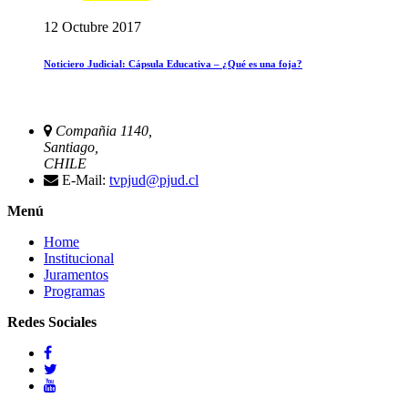
12 Octubre 2017
Noticiero Judicial: Cápsula Educativa – ¿Qué es una foja?
Compañia 1140,
Santiago,
CHILE
E-Mail:
tvpjud@pjud.cl
Menú
Home
Institucional
Juramentos
Programas
Redes Sociales