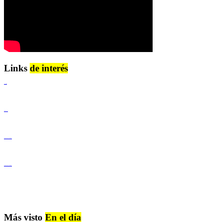
Links
de interés
Lenguaje Claro
Derechos Humanos
Igualdad de Género y No Discriminación
Igualdad de Género y No Discriminación
Más visto
En el día