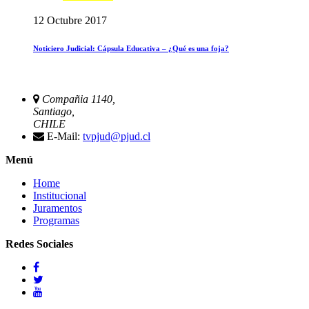
12 Octubre 2017
Noticiero Judicial: Cápsula Educativa – ¿Qué es una foja?
Compañia 1140,
Santiago,
CHILE
E-Mail:
tvpjud@pjud.cl
Menú
Home
Institucional
Juramentos
Programas
Redes Sociales