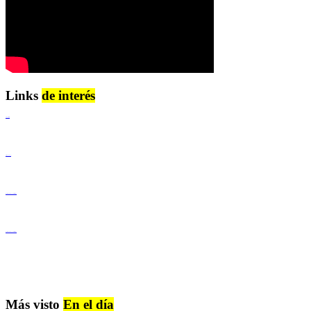
Links
de interés
Lenguaje Claro
Derechos Humanos
Igualdad de Género y No Discriminación
Igualdad de Género y No Discriminación
Más visto
En el día