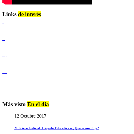
Links
de interés
Lenguaje Claro
Derechos Humanos
Igualdad de Género y No Discriminación
Igualdad de Género y No Discriminación
Más visto
En el día
12 Octubre 2017
Noticiero Judicial: Cápsula Educativa – ¿Qué es una foja?