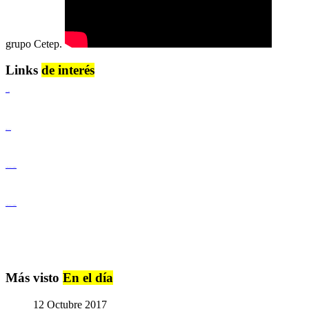
grupo Cetep.
Links
de interés
Lenguaje Claro
Derechos Humanos
Igualdad de Género y No Discriminación
Igualdad de Género y No Discriminación
Más visto
En el día
12 Octubre 2017