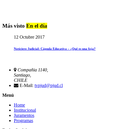
Más visto
En el día
12 Octubre 2017
Noticiero Judicial: Cápsula Educativa – ¿Qué es una foja?
Compañia 1140,
Santiago,
CHILE
E-Mail:
tvpjud@pjud.cl
Menú
Home
Institucional
Juramentos
Programas