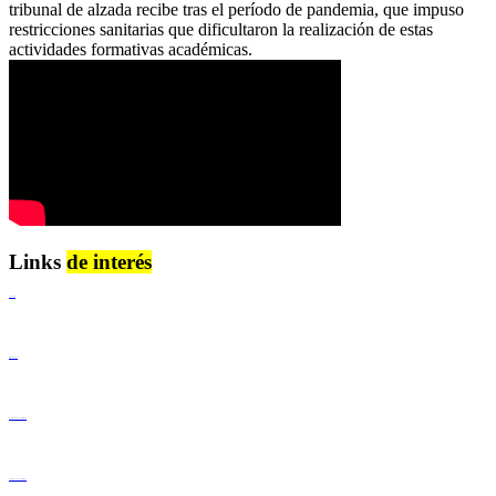
tribunal de alzada recibe tras el período de pandemia, que impuso
restricciones sanitarias que dificultaron la realización de estas
actividades formativas académicas.
Links
de interés
Lenguaje Claro
Derechos Humanos
Igualdad de Género y No Discriminación
Igualdad de Género y No Discriminación