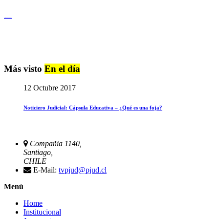
Igualdad de Género y No Discriminación
Más visto
En el día
12 Octubre 2017
Noticiero Judicial: Cápsula Educativa – ¿Qué es una foja?
Compañia 1140,
Santiago,
CHILE
E-Mail:
tvpjud@pjud.cl
Menú
Home
Institucional