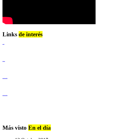
Links
de interés
Lenguaje Claro
Derechos Humanos
Igualdad de Género y No Discriminación
Igualdad de Género y No Discriminación
Más visto
En el día