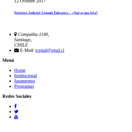
12 Octubre 2017
Noticiero Judicial: Cápsula Educativa – ¿Qué es una foja?
Compañia 1140,
Santiago,
CHILE
E-Mail:
tvpjud@pjud.cl
Menú
Home
Institucional
Juramentos
Programas
Redes Sociales