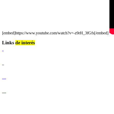
[embed]https://www.youtube.com/watch?v=-z9rH_3fGfs[/embed]
Links
de interés
Lenguaje Claro
Derechos Humanos
Igualdad de Género y No Discriminación
Igualdad de Género y No Discriminación