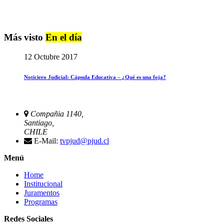
Más visto
En el día
12 Octubre 2017
Noticiero Judicial: Cápsula Educativa – ¿Qué es una foja?
Compañia 1140,
Santiago,
CHILE
E-Mail:
tvpjud@pjud.cl
Menú
Home
Institucional
Juramentos
Programas
Redes Sociales