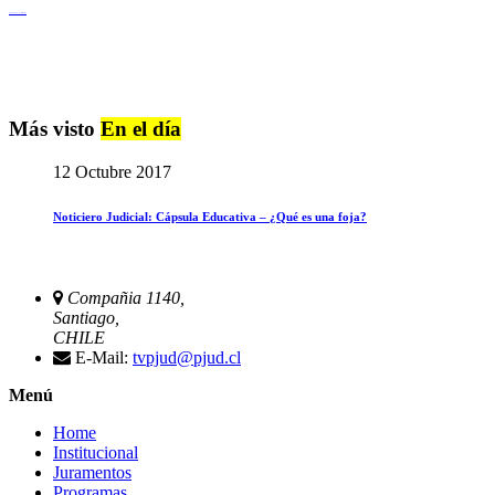
Igualdad de Género y No Discriminación
Más visto
En el día
12 Octubre 2017
Noticiero Judicial: Cápsula Educativa – ¿Qué es una foja?
Compañia 1140,
Santiago,
CHILE
E-Mail:
tvpjud@pjud.cl
Menú
Home
Institucional
Juramentos
Programas