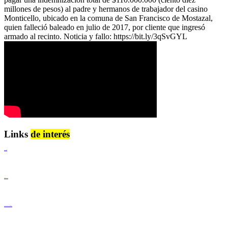
millones de pesos) al padre y hermanos de trabajador del casino
Monticello, ubicado en la comuna de San Francisco de Mostazal,
quien falleció baleado en julio de 2017, por cliente que ingresó
armado al recinto. Noticia y fallo: https://bit.ly/3qSvGYL
Links
de interés
Lenguaje Claro
Derechos Humanos
Igualdad de Género y No Discriminación