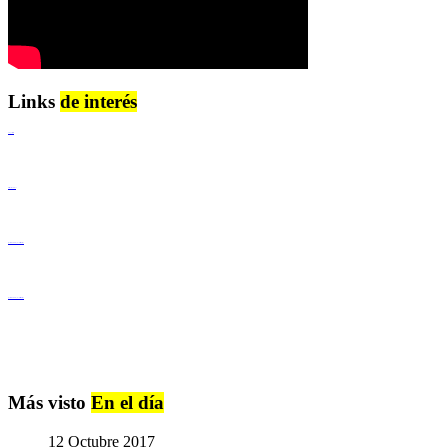
Links
de interés
Lenguaje Claro
Derechos Humanos
Igualdad de Género y No Discriminación
Igualdad de Género y No Discriminación
Más visto
En el día
12 Octubre 2017