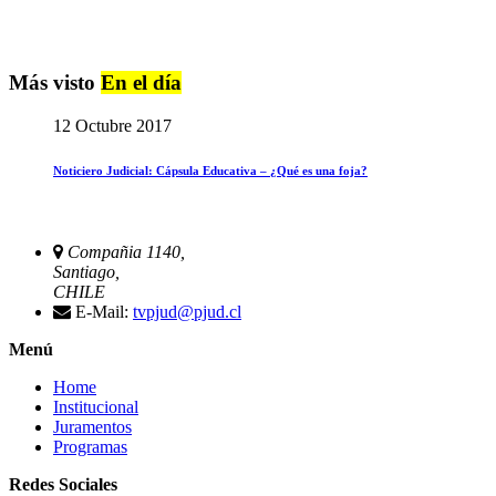
Más visto
En el día
12 Octubre 2017
Noticiero Judicial: Cápsula Educativa – ¿Qué es una foja?
Compañia 1140,
Santiago,
CHILE
E-Mail:
tvpjud@pjud.cl
Menú
Home
Institucional
Juramentos
Programas
Redes Sociales