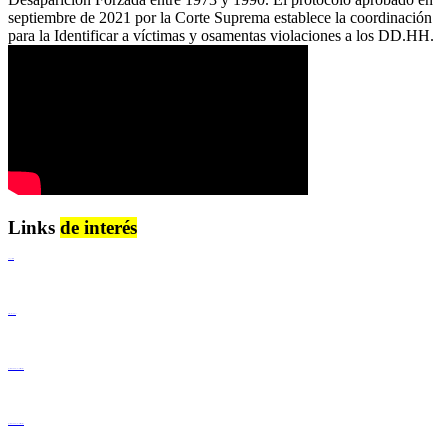
septiembre de 2021 por la Corte Suprema establece la coordinación
para la Identificar a víctimas y osamentas violaciones a los DD.HH.
Links
de interés
Lenguaje Claro
Derechos Humanos
Igualdad de Género y No Discriminación
Igualdad de Género y No Discriminación