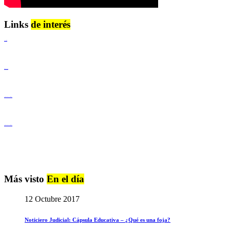
Links
de interés
Lenguaje Claro
Derechos Humanos
Igualdad de Género y No Discriminación
Igualdad de Género y No Discriminación
Más visto
En el día
12 Octubre 2017
Noticiero Judicial: Cápsula Educativa – ¿Qué es una foja?