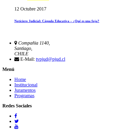
12 Octubre 2017
Noticiero Judicial: Cápsula Educativa – ¿Qué es una foja?
Compañia 1140,
Santiago,
CHILE
E-Mail:
tvpjud@pjud.cl
Menú
Home
Institucional
Juramentos
Programas
Redes Sociales