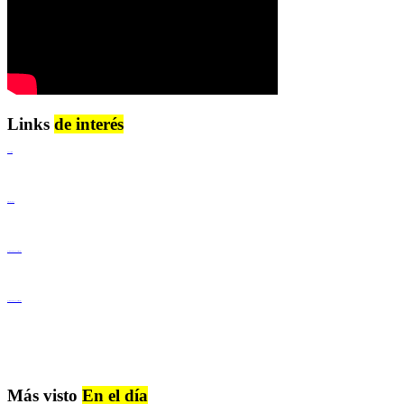
Links
de interés
Lenguaje Claro
Derechos Humanos
Igualdad de Género y No Discriminación
Igualdad de Género y No Discriminación
Más visto
En el día