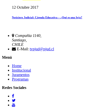
12 Octubre 2017
Noticiero Judicial: Cápsula Educativa – ¿Qué es una foja?
Compañia 1140,
Santiago,
CHILE
E-Mail:
tvpjud@pjud.cl
Menú
Home
Institucional
Juramentos
Programas
Redes Sociales