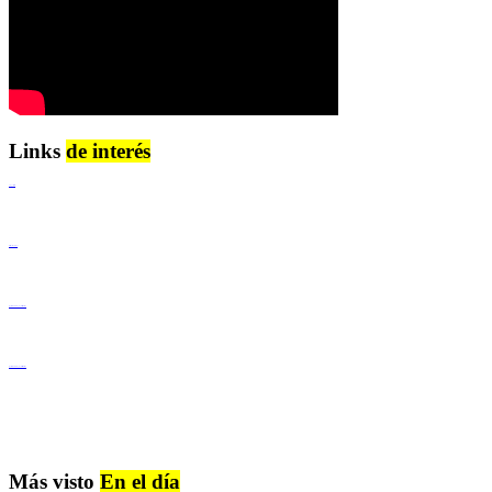
Links
de interés
Lenguaje Claro
Derechos Humanos
Igualdad de Género y No Discriminación
Igualdad de Género y No Discriminación
Más visto
En el día