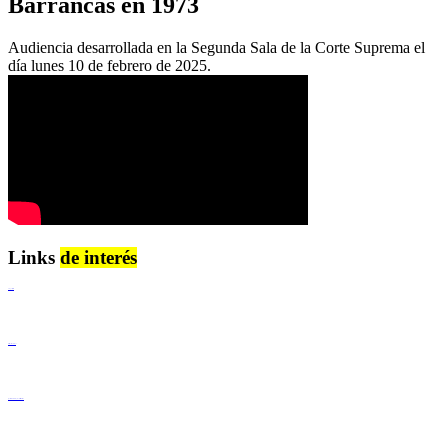
Barrancas en 1973
Audiencia desarrollada en la Segunda Sala de la Corte Suprema el
día lunes 10 de febrero de 2025.
Links
de interés
Lenguaje Claro
Derechos Humanos
Igualdad de Género y No Discriminación