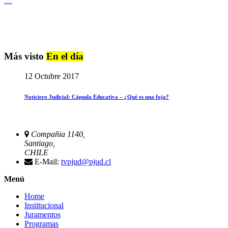
Igualdad de Género y No Discriminación
Más visto
En el día
12 Octubre 2017
Noticiero Judicial: Cápsula Educativa – ¿Qué es una foja?
Compañia 1140,
Santiago,
CHILE
E-Mail:
tvpjud@pjud.cl
Menú
Home
Institucional
Juramentos
Programas