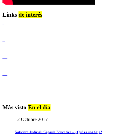
Links
de interés
Lenguaje Claro
Derechos Humanos
Igualdad de Género y No Discriminación
Igualdad de Género y No Discriminación
Más visto
En el día
12 Octubre 2017
Noticiero Judicial: Cápsula Educativa – ¿Qué es una foja?