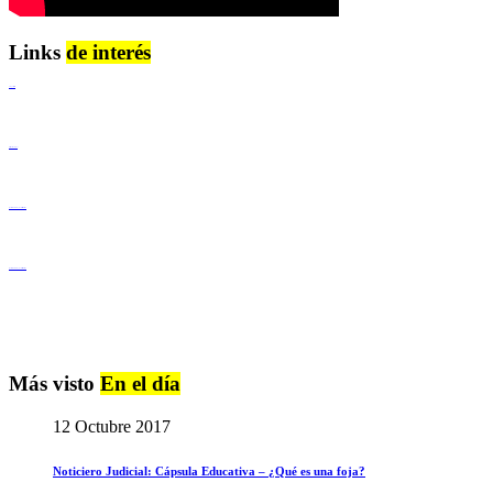
Links
de interés
Lenguaje Claro
Derechos Humanos
Igualdad de Género y No Discriminación
Igualdad de Género y No Discriminación
Más visto
En el día
12 Octubre 2017
Noticiero Judicial: Cápsula Educativa – ¿Qué es una foja?