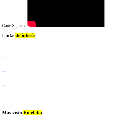
Corte Suprema
Links
de interés
Lenguaje Claro
Derechos Humanos
Igualdad de Género y No Discriminación
Igualdad de Género y No Discriminación
Más visto
En el día