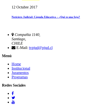
12 Octubre 2017
Noticiero Judicial: Cápsula Educativa – ¿Qué es una foja?
Compañia 1140,
Santiago,
CHILE
E-Mail:
tvpjud@pjud.cl
Menú
Home
Institucional
Juramentos
Programas
Redes Sociales