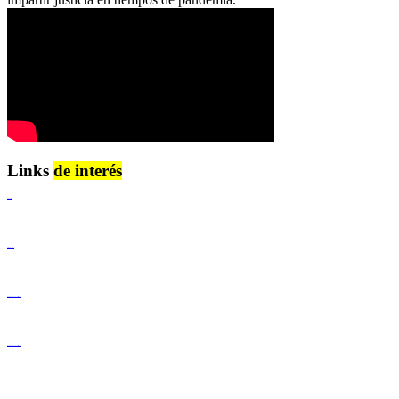
Links
de interés
Lenguaje Claro
Derechos Humanos
Igualdad de Género y No Discriminación
Igualdad de Género y No Discriminación