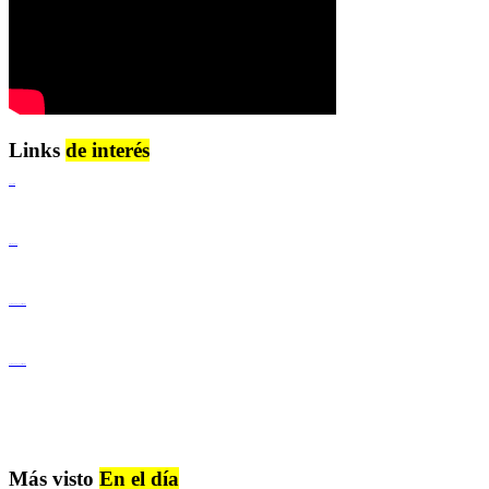
Links
de interés
Lenguaje Claro
Derechos Humanos
Igualdad de Género y No Discriminación
Igualdad de Género y No Discriminación
Más visto
En el día