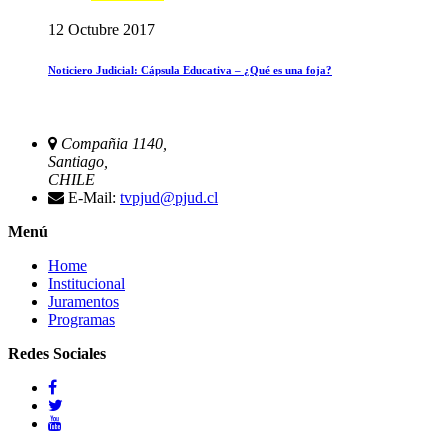
12 Octubre 2017
Noticiero Judicial: Cápsula Educativa – ¿Qué es una foja?
Compañia 1140,
Santiago,
CHILE
E-Mail:
tvpjud@pjud.cl
Menú
Home
Institucional
Juramentos
Programas
Redes Sociales