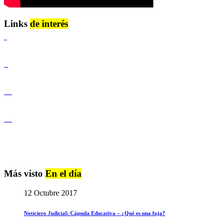
Links
de interés
Lenguaje Claro
Derechos Humanos
Igualdad de Género y No Discriminación
Igualdad de Género y No Discriminación
Más visto
En el día
12 Octubre 2017
Noticiero Judicial: Cápsula Educativa – ¿Qué es una foja?