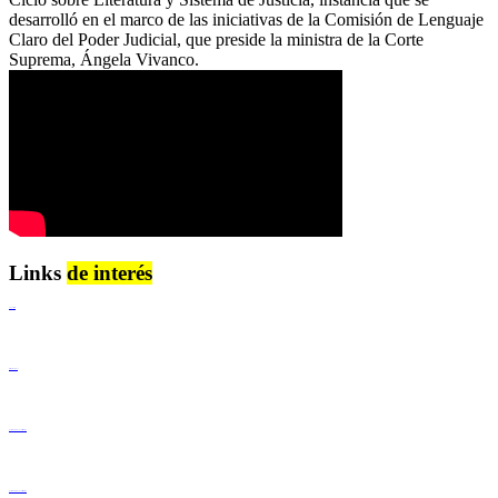
desarrolló en el marco de las iniciativas de la Comisión de Lenguaje
Claro del Poder Judicial, que preside la ministra de la Corte
Suprema, Ángela Vivanco.
Links
de interés
Lenguaje Claro
Derechos Humanos
Igualdad de Género y No Discriminación
Igualdad de Género y No Discriminación