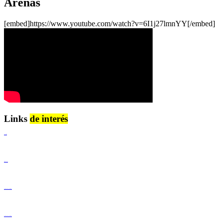
Arenas
[embed]https://www.youtube.com/watch?v=6I1j27lmnYY[/embed]
Links
de interés
Lenguaje Claro
Derechos Humanos
Igualdad de Género y No Discriminación
Igualdad de Género y No Discriminación