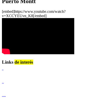
Puerto Montt
[embed]https://www.youtube.com/watch?
v=XCCYEUvn_K8[/embed]
Links
de interés
Lenguaje Claro
Derechos Humanos
Igualdad de Género y No Discriminación