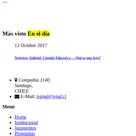
Igualdad de Género y No Discriminación
Más visto
En el día
12 Octubre 2017
Noticiero Judicial: Cápsula Educativa – ¿Qué es una foja?
Compañia 1140,
Santiago,
CHILE
E-Mail:
tvpjud@pjud.cl
Menú
Home
Institucional
Juramentos
Programas