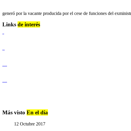
generó por la vacante producida por el cese de funciones del exminis
Links
de interés
Lenguaje Claro
Derechos Humanos
Igualdad de Género y No Discriminación
Igualdad de Género y No Discriminación
Más visto
En el día
12 Octubre 2017