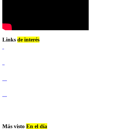
Links
de interés
Lenguaje Claro
Derechos Humanos
Igualdad de Género y No Discriminación
Igualdad de Género y No Discriminación
Más visto
En el día