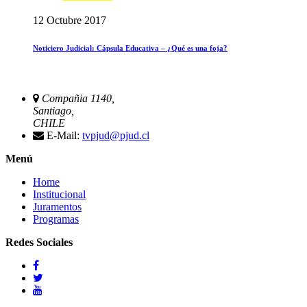
12 Octubre 2017
Noticiero Judicial: Cápsula Educativa – ¿Qué es una foja?
Compañia 1140,
Santiago,
CHILE
E-Mail:
tvpjud@pjud.cl
Menú
Home
Institucional
Juramentos
Programas
Redes Sociales