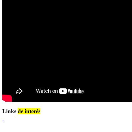
Links
de interés
Lenguaje Claro