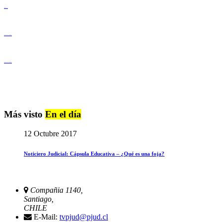
Derechos Humanos
Igualdad de Género y No Discriminación
Igualdad de Género y No Discriminación
Más visto
En el día
12 Octubre 2017
Noticiero Judicial: Cápsula Educativa – ¿Qué es una foja?
Compañia 1140,
Santiago,
CHILE
E-Mail:
tvpjud@pjud.cl