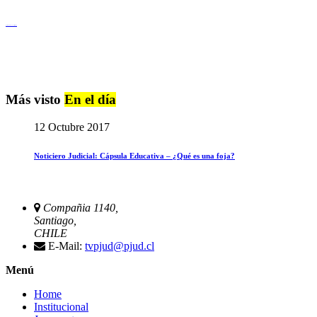
Igualdad de Género y No Discriminación
Más visto
En el día
12 Octubre 2017
Noticiero Judicial: Cápsula Educativa – ¿Qué es una foja?
Compañia 1140,
Santiago,
CHILE
E-Mail:
tvpjud@pjud.cl
Menú
Home
Institucional