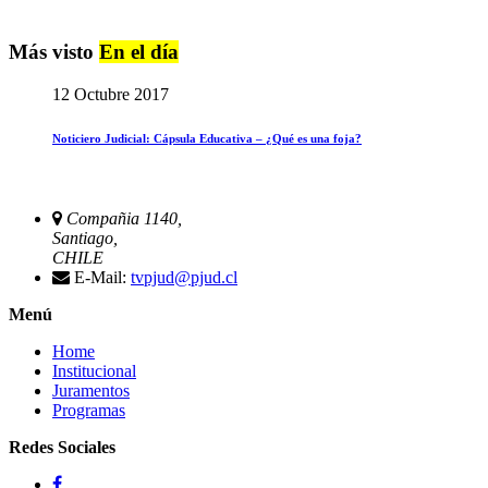
Más visto
En el día
12 Octubre 2017
Noticiero Judicial: Cápsula Educativa – ¿Qué es una foja?
Compañia 1140,
Santiago,
CHILE
E-Mail:
tvpjud@pjud.cl
Menú
Home
Institucional
Juramentos
Programas
Redes Sociales