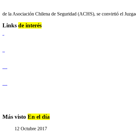
de la Asociación Chilena de Seguridad (ACHS), se convirtió el Juzgad
Links
de interés
Lenguaje Claro
Derechos Humanos
Igualdad de Género y No Discriminación
Igualdad de Género y No Discriminación
Más visto
En el día
12 Octubre 2017