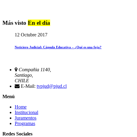
Más visto
En el día
12 Octubre 2017
Noticiero Judicial: Cápsula Educativa – ¿Qué es una foja?
Compañia 1140,
Santiago,
CHILE
E-Mail:
tvpjud@pjud.cl
Menú
Home
Institucional
Juramentos
Programas
Redes Sociales