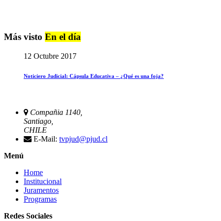
Más visto
En el día
12 Octubre 2017
Noticiero Judicial: Cápsula Educativa – ¿Qué es una foja?
Compañia 1140,
Santiago,
CHILE
E-Mail:
tvpjud@pjud.cl
Menú
Home
Institucional
Juramentos
Programas
Redes Sociales