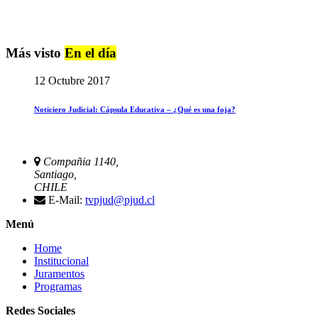
Más visto
En el día
12 Octubre 2017
Noticiero Judicial: Cápsula Educativa – ¿Qué es una foja?
Compañia 1140,
Santiago,
CHILE
E-Mail:
tvpjud@pjud.cl
Menú
Home
Institucional
Juramentos
Programas
Redes Sociales