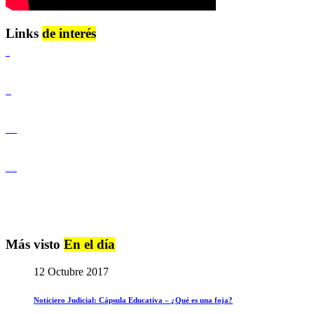
Links
de interés
Lenguaje Claro
Derechos Humanos
Igualdad de Género y No Discriminación
Igualdad de Género y No Discriminación
Más visto
En el día
12 Octubre 2017
Noticiero Judicial: Cápsula Educativa – ¿Qué es una foja?