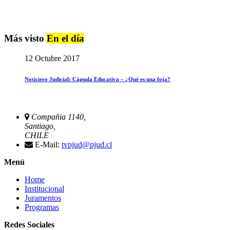
Más visto
En el día
12 Octubre 2017
Noticiero Judicial: Cápsula Educativa – ¿Qué es una foja?
Compañia 1140,
Santiago,
CHILE
E-Mail:
tvpjud@pjud.cl
Menú
Home
Institucional
Juramentos
Programas
Redes Sociales