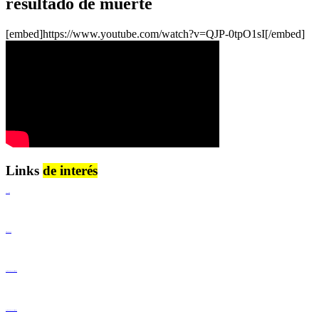
resultado de muerte
[embed]https://www.youtube.com/watch?v=QJP-0tpO1sI[/embed]
Links
de interés
Lenguaje Claro
Derechos Humanos
Igualdad de Género y No Discriminación
Igualdad de Género y No Discriminación